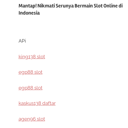
Mantap! Nikmati Serunya Bermain Slot Online di
pos
Indonesia
APi
king138 slot
egp88 slot
egp88 slot
kaskus138 daftar
agen96 slot