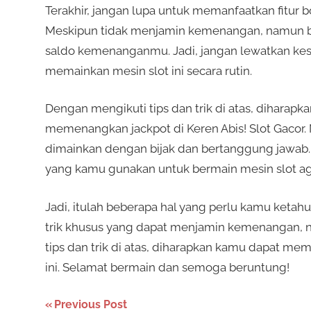
Terakhir, jangan lupa untuk memanfaatkan fitur b
Meskipun tidak menjamin kemenangan, namun 
saldo kemenanganmu. Jadi, jangan lewatkan k
memainkan mesin slot ini secara rutin.
Dengan mengikuti tips dan trik di atas, dihara
memenangkan jackpot di Keren Abis! Slot Gacor.
dimainkan dengan bijak dan bertanggung jawab.
yang kamu gunakan untuk bermain mesin slot aga
Jadi, itulah beberapa hal yang perlu kamu ketahu
trik khusus yang dapat menjamin kemenangan
tips dan trik di atas, diharapkan kamu dapat m
ini. Selamat bermain dan semoga beruntung!
Navigasi
Previous Post