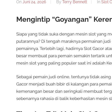
On
Juni 24, 2026
By
Terry Bennett
In
Slot O
Mengintip “Goyangan” Keren 
Siapa yang tidak suka dengan mesin slot yang
putarannya? Di tengah maraknya permainan judi o
pemainnya. Terlebih lagi, hadirnya Slot Gacor 
besar membuat para pemain semakin tertarik un
mesin slot yang paling populer saat ini adalah Ker
Sebagai pemain judi online, tentunya tidak asing 
Gacor menjadi buah bibir di kalangan para pem
kemenangan besar dan seringkali membuat terg
sebenarnya rahasia di balik keberhasilan mesin sl