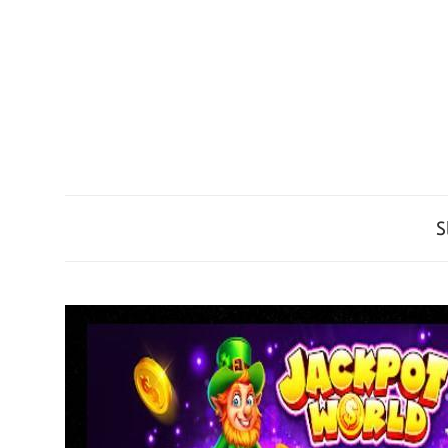
Skip
to
content
S