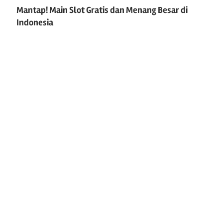
Mantap! Main Slot Gratis dan Menang Besar di
Indonesia