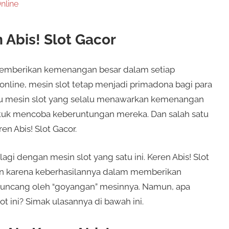
nline
Abis! Slot Gacor
 memberikan kemenangan besar dalam setiap
nline, mesin slot tetap menjadi primadona bagi para
atau mesin slot yang selalu menawarkan kemenangan
tuk mencoba keberuntungan mereka. Dan salah satu
en Abis! Slot Gacor.
lagi dengan mesin slot yang satu ini. Keren Abis! Slot
ain karena keberhasilannya dalam memberikan
uncang oleh “goyangan” mesinnya. Namun, apa
ot ini? Simak ulasannya di bawah ini.