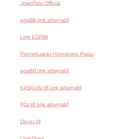
JowoToto Official
egp88 link alternatif
Link EGP88
Pengeluaran Hongkong Pools
egp88 link alternatif
KASKUS138 link alternatif
PG138 link alternatif
Devil138
Live Draw