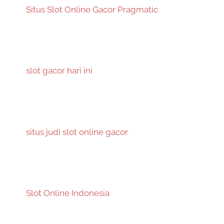
Situs Slot Online Gacor Pragmatic
slot gacor hari ini
situs judi slot online gacor
Slot Online Indonesia