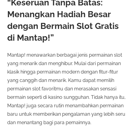
“Keseruan Tanpa Batas:
Menangkan Hadiah Besar
dengan Bermain Slot Gratis
di Mantap!”
Mantap! menawarkan berbagai jenis permainan slot
yang menarik dan menghibur. Mulai dari permainan
klasik hingga permainan modern dengan fitur-fitur
yang canggih dan menarik. Kamu dapat memilih
permainan slot favoritmu dan merasakan sensasi
bermain seperti di kasino sungguhan. Tidak hanya itu,
Mantap! juga secara rutin menambahkan permainan
baru untuk memberikan pengalaman yang lebih seru
dan menantang bagi para pemainnya.