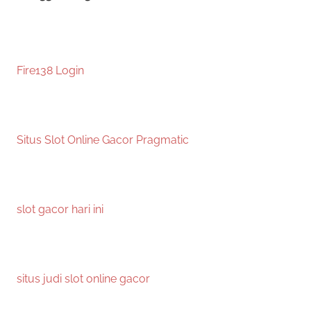
Fire138 Login
Situs Slot Online Gacor Pragmatic
slot gacor hari ini
situs judi slot online gacor