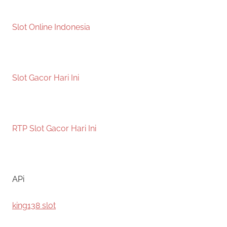
Slot Online Indonesia
Slot Gacor Hari Ini
RTP Slot Gacor Hari Ini
APi
king138 slot