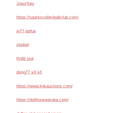
JowoToto
https://sparksvolleyballclub.com/
w77 daftar
sbobet
fly88 slot
dong77 xổ số
https://www.linkauctions.com/
https://dollhousearuba.com/