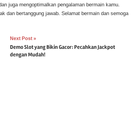
dan juga mengoptimalkan pengalaman bermain kamu.
ijak dan bertanggung jawab. Selamat bermain dan semoga
Next Post
Demo Slot yang Bikin Gacor: Pecahkan Jackpot
dengan Mudah!