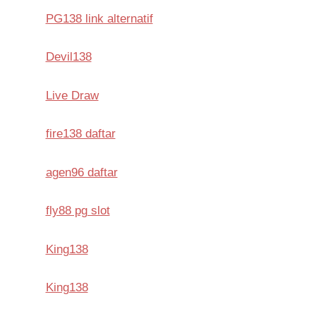
PG138 link alternatif
Devil138
Live Draw
fire138 daftar
agen96 daftar
fly88 pg slot
King138
King138