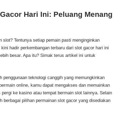
Gacor Hari Ini: Peluang Menang
n slot? Tentunya setiap pemain pasti menginginkan
i hadir perkembangan terbaru dari slot gacor hari ini
h besar. Apa itu? Simak terus artikel ini untuk
alah penggunaan teknologi canggih yang memungkinkan
n bermain online, kamu dapat mengakses dan memainkan
 pergi ke kasino atau tempat bermain slot lainnya. Selain
h berbagai pilihan permainan slot gacor yang disediakan