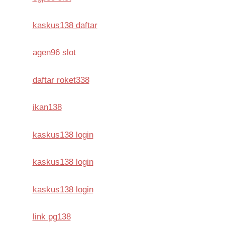
kaskus138 daftar
agen96 slot
daftar roket338
ikan138
kaskus138 login
kaskus138 login
kaskus138 login
link pg138