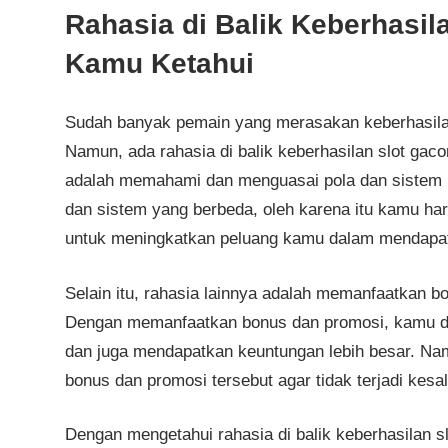
Rahasia di Balik Keberhasila
Kamu Ketahui
Sudah banyak pemain yang merasakan keberhasilan 
Namun, ada rahasia di balik keberhasilan slot gaco
adalah memahami dan menguasai pola dan sistem pe
dan sistem yang berbeda, oleh karena itu kamu h
untuk meningkatkan peluang kamu dalam mendapa
Selain itu, rahasia lainnya adalah memanfaatkan bo
Dengan memanfaatkan bonus dan promosi, kamu da
dan juga mendapatkan keuntungan lebih besar. Na
bonus dan promosi tersebut agar tidak terjadi kes
Dengan mengetahui rahasia di balik keberhasilan s