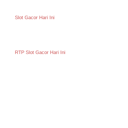
Slot Gacor Hari Ini
RTP Slot Gacor Hari Ini