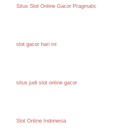
Situs Slot Online Gacor Pragmatic
slot gacor hari ini
situs judi slot online gacor
Slot Online Indonesia