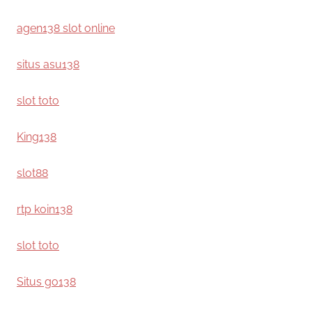
agen138 slot online
situs asu138
slot toto
King138
slot88
rtp koin138
slot toto
Situs go138