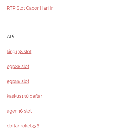
RTP Slot Gacor Hari Ini
APi
king138 slot
egp88 slot
egp88 slot
kaskus138 daftar
agen96 slot
daftar roket338