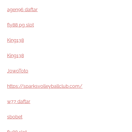
agen96 daftar
fly88 pg slot
King138
King138
JowoToto
https://sparksvolleyballclub.com/
w77 daftar
sbobet