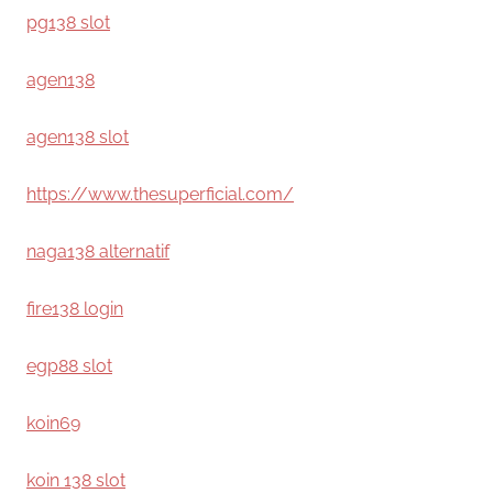
pg138 slot
agen138
agen138 slot
https://www.thesuperficial.com/
naga138 alternatif
fire138 login
egp88 slot
koin69
koin 138 slot