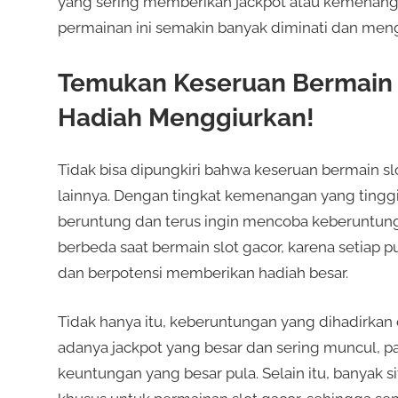
yang sering memberikan jackpot atau kemenanga
permainan ini semakin banyak diminati dan meng
Temukan Keseruan Bermain 
Hadiah Menggiurkan!
Tidak bisa dipungkiri bahwa keseruan bermain sl
lainnya. Dengan tingkat kemenangan yang tingg
beruntung dan terus ingin mencoba keberuntung
berbeda saat bermain slot gacor, karena setiap 
dan berpotensi memberikan hadiah besar.
Tidak hanya itu, keberuntungan yang dihadirkan
adanya jackpot yang besar dan sering muncul, 
keuntungan yang besar pula. Selain itu, banyak 