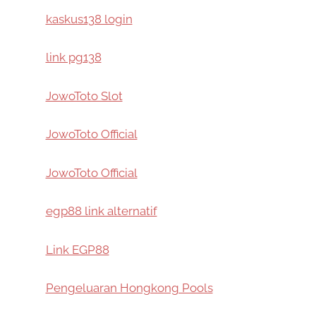
kaskus138 login
link pg138
JowoToto Slot
JowoToto Official
JowoToto Official
egp88 link alternatif
Link EGP88
Pengeluaran Hongkong Pools