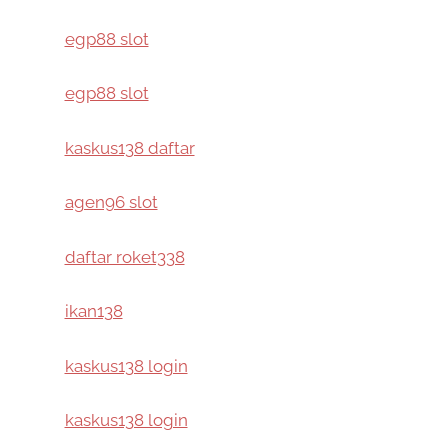
egp88 slot
egp88 slot
kaskus138 daftar
agen96 slot
daftar roket338
ikan138
kaskus138 login
kaskus138 login