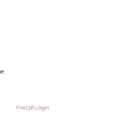
ne
Fire138 Login