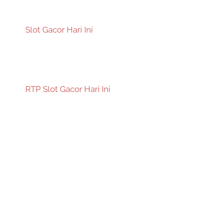
Slot Gacor Hari Ini
RTP Slot Gacor Hari Ini