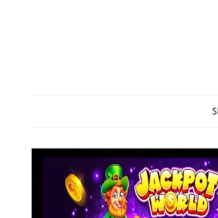
Skip
to
content
S