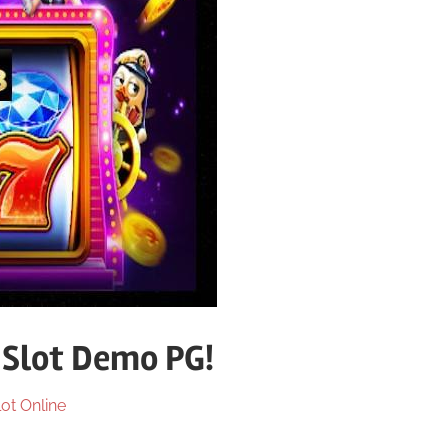
Slot Demo PG!
lot Online