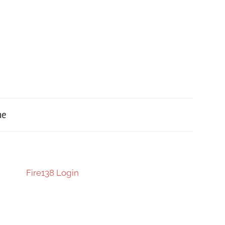
ne
Fire138 Login