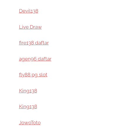
Devil138
Live Draw
fire138 daftar
agen96 daftar
fly88 pg slot
King138
King138
JowoToto