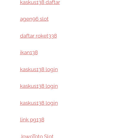
kaskus138 daftar
agen96 slot
daftar roket338
ikan138
kaskus138 login
kaskus138 login
kaskus138 login
link pg138
JowoToto Slot