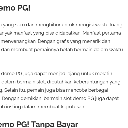
Demo PG!
a yang seru dan menghibur untuk mengisi waktu luang.
banyak manfaat yang bisa didapatkan. Manfaat pertama
n menyenangkan. Dengan grafis yang menarik dan
ur dan membuat pemainnya betah bermain dalam waktu
ot demo PG juga dapat menjadi ajang untuk melatih
 dalam bermain slot, dibutuhkan keberuntungan yang
 Selain itu, pemain juga bisa mencoba berbagai
 Dengan demikian, bermain slot demo PG juga dapat
h insting dalam membuat keputusan.
emo PG! Tanpa Bayar