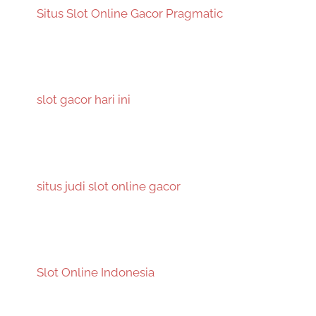
Situs Slot Online Gacor Pragmatic
slot gacor hari ini
situs judi slot online gacor
Slot Online Indonesia