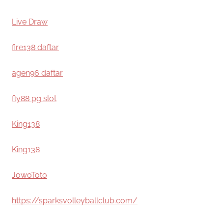
Live Draw
fire138 daftar
agen96 daftar
fly88 pg slot
King138
King138
JowoToto
https://sparksvolleyballclub.com/