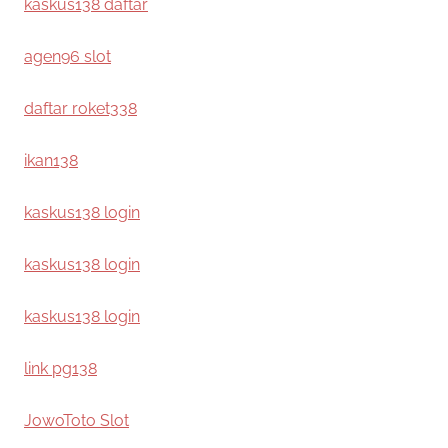
kaskus138 daftar
agen96 slot
daftar roket338
ikan138
kaskus138 login
kaskus138 login
kaskus138 login
link pg138
JowoToto Slot