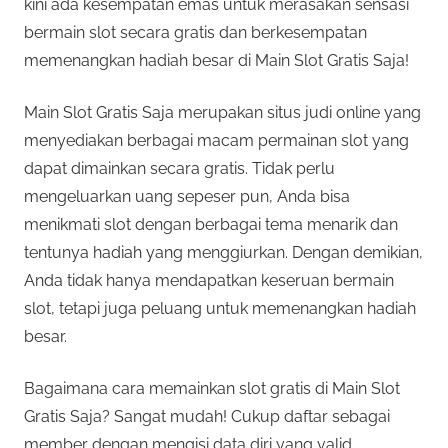
kini ada kesempatan emas untuk merasakan sensasi
bermain slot secara gratis dan berkesempatan
memenangkan hadiah besar di Main Slot Gratis Saja!
Main Slot Gratis Saja merupakan situs judi online yang
menyediakan berbagai macam permainan slot yang
dapat dimainkan secara gratis. Tidak perlu
mengeluarkan uang sepeser pun, Anda bisa
menikmati slot dengan berbagai tema menarik dan
tentunya hadiah yang menggiurkan. Dengan demikian,
Anda tidak hanya mendapatkan keseruan bermain
slot, tetapi juga peluang untuk memenangkan hadiah
besar.
Bagaimana cara memainkan slot gratis di Main Slot
Gratis Saja? Sangat mudah! Cukup daftar sebagai
member dengan mengisi data diri yang valid,