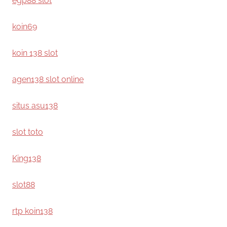
egp88 slot
koin69
koin 138 slot
agen138 slot online
situs asu138
slot toto
King138
slot88
rtp koin138