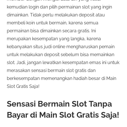
kemudian login dan pilih permainan slot yang ingin
dimainkan. Tidak perlu melakukan deposit atau
membeli koin untuk bermain, karena semua
permainan bisa dimainkan secara gratis. Ini
merupakan kesempatan yang langka, karena
kebanyakan situs judi online mengharuskan pemain
untuk melakukan deposit sebelum bisa memainkan
slot. Jadi, jangan lewatkan kesempatan emas ini untuk
merasakan sensasi bermain slot gratis dan
berkesempatan memenangkan hadiah besar di Main
Slot Gratis Saja!
Sensasi Bermain Slot Tanpa
Bayar di Main Slot Gratis Saja!