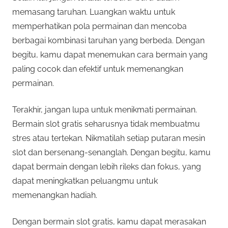
memasang taruhan. Luangkan waktu untuk
memperhatikan pola permainan dan mencoba
berbagai kombinasi taruhan yang berbeda. Dengan
begitu, kamu dapat menemukan cara bermain yang
paling cocok dan efektif untuk memenangkan
permainan.
Terakhir, jangan lupa untuk menikmati permainan.
Bermain slot gratis seharusnya tidak membuatmu
stres atau tertekan. Nikmatilah setiap putaran mesin
slot dan bersenang-senanglah. Dengan begitu, kamu
dapat bermain dengan lebih rileks dan fokus, yang
dapat meningkatkan peluangmu untuk
memenangkan hadiah.
Dengan bermain slot gratis, kamu dapat merasakan