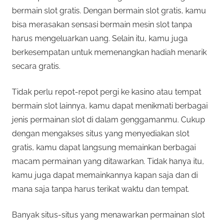
bermain slot gratis. Dengan bermain slot gratis, kamu
bisa merasakan sensasi bermain mesin slot tanpa
harus mengeluarkan uang. Selain itu, kamu juga
berkesempatan untuk memenangkan hadiah menarik
secara gratis.
Tidak perlu repot-repot pergi ke kasino atau tempat
bermain slot lainnya, kamu dapat menikmati berbagai
jenis permainan slot di dalam genggamanmu. Cukup
dengan mengakses situs yang menyediakan slot
gratis, kamu dapat langsung memainkan berbagai
macam permainan yang ditawarkan. Tidak hanya itu,
kamu juga dapat memainkannya kapan saja dan di
mana saja tanpa harus terikat waktu dan tempat.
Banyak situs-situs yang menawarkan permainan slot