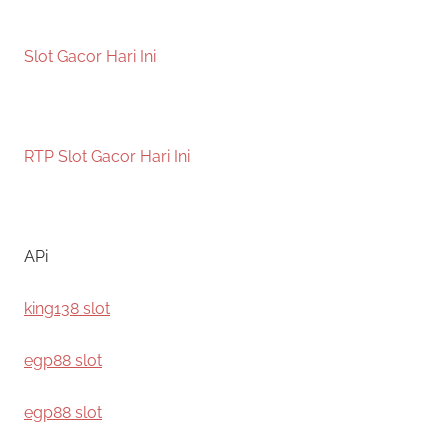
Slot Gacor Hari Ini
RTP Slot Gacor Hari Ini
APi
king138 slot
egp88 slot
egp88 slot