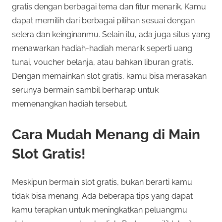
gratis dengan berbagai tema dan fitur menarik. Kamu
dapat memilih dari berbagai pilihan sesuai dengan
selera dan keinginanmu. Selain itu, ada juga situs yang
menawarkan hadiah-hadiah menarik seperti uang
tunai, voucher belanja, atau bahkan liburan gratis.
Dengan memainkan slot gratis, kamu bisa merasakan
serunya bermain sambil berharap untuk
memenangkan hadiah tersebut.
Cara Mudah Menang di Main
Slot Gratis!
Meskipun bermain slot gratis, bukan berarti kamu
tidak bisa menang. Ada beberapa tips yang dapat
kamu terapkan untuk meningkatkan peluangmu