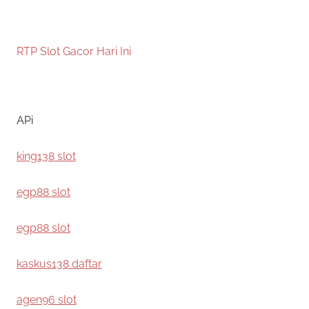
RTP Slot Gacor Hari Ini
APi
king138 slot
egp88 slot
egp88 slot
kaskus138 daftar
agen96 slot