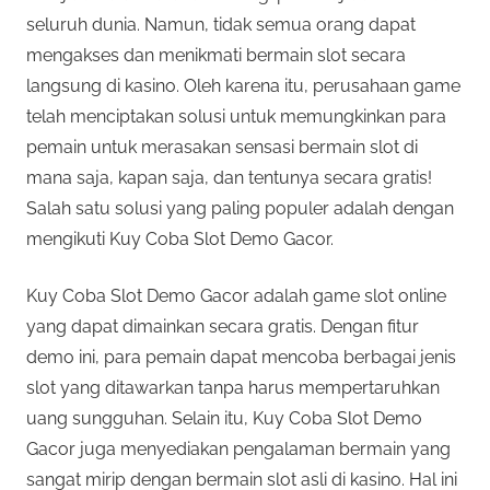
seluruh dunia. Namun, tidak semua orang dapat
mengakses dan menikmati bermain slot secara
langsung di kasino. Oleh karena itu, perusahaan game
telah menciptakan solusi untuk memungkinkan para
pemain untuk merasakan sensasi bermain slot di
mana saja, kapan saja, dan tentunya secara gratis!
Salah satu solusi yang paling populer adalah dengan
mengikuti Kuy Coba Slot Demo Gacor.
Kuy Coba Slot Demo Gacor adalah game slot online
yang dapat dimainkan secara gratis. Dengan fitur
demo ini, para pemain dapat mencoba berbagai jenis
slot yang ditawarkan tanpa harus mempertaruhkan
uang sungguhan. Selain itu, Kuy Coba Slot Demo
Gacor juga menyediakan pengalaman bermain yang
sangat mirip dengan bermain slot asli di kasino. Hal ini