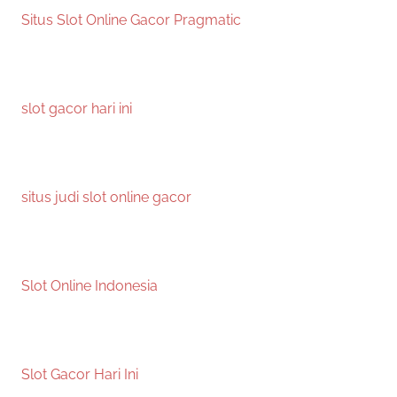
Situs Slot Online Gacor Pragmatic
slot gacor hari ini
situs judi slot online gacor
Slot Online Indonesia
Slot Gacor Hari Ini