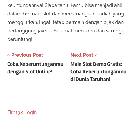
keuntungannya! Siapa tahu, kamu bisa menjadi ahli
dalam bermain slot dan memenangkan hadiah yang
menggiurkan. Ingat, tetap bermain dengan bijak dan
bertanggung jawab. Selamat mencoba dan semoga
beruntung!
Navigasi
Previous Post
Next Post
Coba Keberuntunganmu
Main Slot Demo Gratis:
pos
dengan Slot Online!
Coba Keberuntunganmu
di Dunia Taruhan!
Fire138 Login