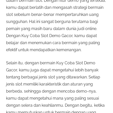
dalam bermain slot. Dengan fitur demo yang tersedia,
kamu dapat berlatih dan mengasah strategi bermain
slot sebelum benar-benar mempertaruhkan uang
sungguhan. Hal ini sangat berguna terutama bagi
pemain yang masih baru dalam dunia judi online.
Dengan Kuy Coba Slot Demo Gacor, kamu dapat
belajar dan menemukan cara bermain yang paling
efektif untuk mendapatkan kemenangan.
Selain itu, dengan bermain Kuy Coba Slot Demo
Gacor, kamu juga dapat mengetahui lebih banyak
tentang berbagai jenis slot yang ditawarkan. Setiap
jenis slot memiliki karakteristik dan aturan yang
berbeda, sehingga dengan mencoba demo-nya,
kamu dapat mengetahui mana yang paling sesuai
dengan selera dan keahlianmu. Dengan begitu, ketika
kamu memutuskan untuk bermain dengan uang