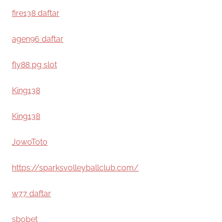
fire138 daftar
agen96 daftar
fly88 pg slot
King138
King138
JowoToto
https://sparksvolleyballclub.com/
w77 daftar
sbobet