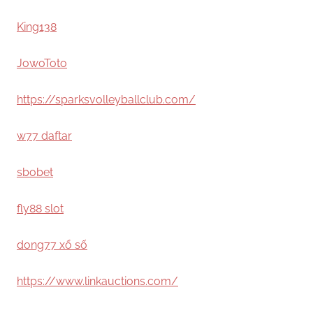
King138
JowoToto
https://sparksvolleyballclub.com/
w77 daftar
sbobet
fly88 slot
dong77 xổ số
https://www.linkauctions.com/