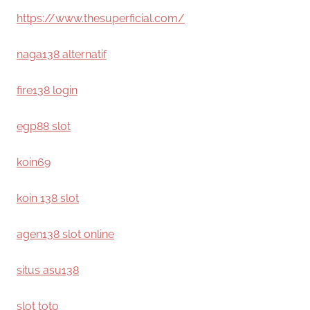
https://www.thesuperficial.com/
naga138 alternatif
fire138 login
egp88 slot
koin69
koin 138 slot
agen138 slot online
situs asu138
slot toto