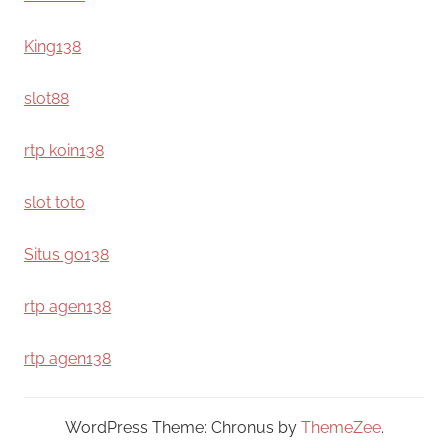
King138
slot88
rtp koin138
slot toto
Situs go138
rtp agen138
rtp agen138
WordPress Theme: Chronus by
ThemeZee
.