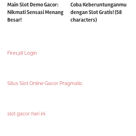
Main Slot Demo Gacor:
Coba Keberuntunganmu
pos
Nikmati Sensasi Menang
dengan Slot Gratis! (58
Besar!
characters)
Fire138 Login
Situs Slot Online Gacor Pragmatic
slot gacor hari ini