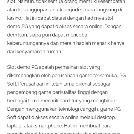
slot. Namun, tidak semua orang memiliki kesempatan
atau kesanggupan untuk berjudi secara langsung di
kasino. Hal ini dapat diatasi dengan hadirnya slot
demo PG yang dapat diakses secara online. Dengan
demikian, siapa pun dapat mencoba
keberuntungannya dan meraih hadiah menarik hanya
dari kenyamanan rumah.
Slot demo PG adalah permainan slot yang
dikembangkan oleh perusahaan game terkemuka, PG
Soft. Perusahaan ini telah lama dikenal sebagai
pengembang game berkualitas tinggi dengan
berbagai tema menarik dan fitur yang menghibur.
Dengan menggunakan teknologi canggih, game PG
Soft dapat diakses secara online melalui desktop,
laptop, atau smartphone. Hal ini membuat para