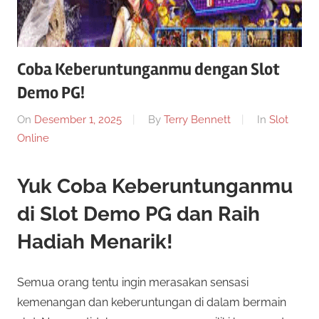
Coba Keberuntunganmu dengan Slot
Demo PG!
On
Desember 1, 2025
By
Terry Bennett
In
Slot
Online
Yuk Coba Keberuntunganmu
di Slot Demo PG dan Raih
Hadiah Menarik!
Semua orang tentu ingin merasakan sensasi
kemenangan dan keberuntungan di dalam bermain