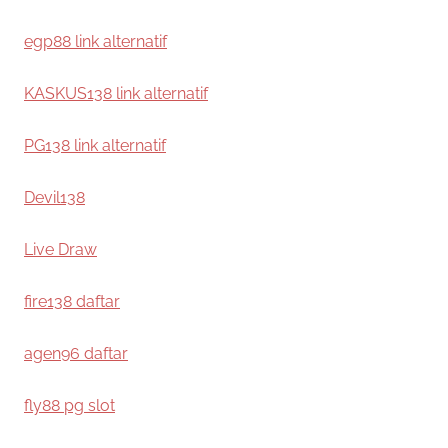
egp88 link alternatif
KASKUS138 link alternatif
PG138 link alternatif
Devil138
Live Draw
fire138 daftar
agen96 daftar
fly88 pg slot