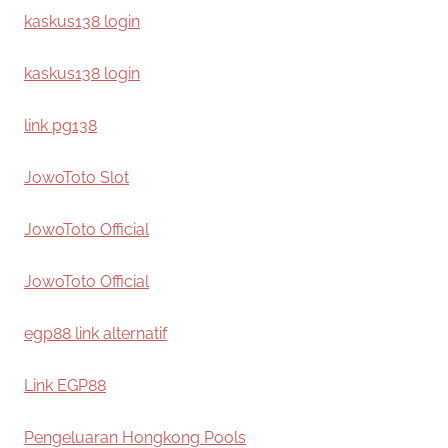
kaskus138 login
kaskus138 login
link pg138
JowoToto Slot
JowoToto Official
JowoToto Official
egp88 link alternatif
Link EGP88
Pengeluaran Hongkong Pools