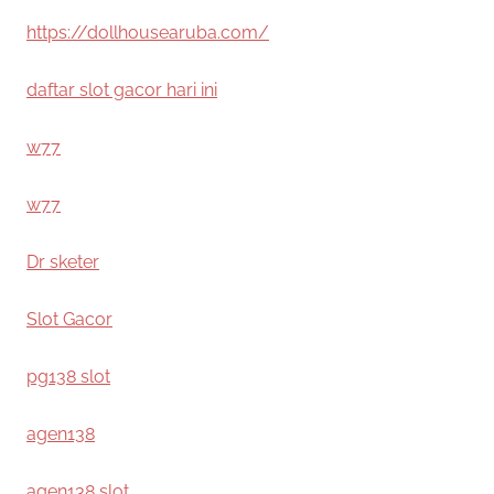
https://dollhousearuba.com/
daftar slot gacor hari ini
w77
w77
Dr sketer
Slot Gacor
pg138 slot
agen138
agen138 slot