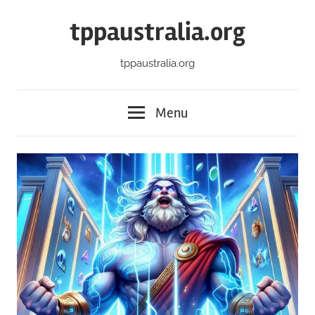
Skip
tppaustralia.org
to
content
tppaustralia.org
Menu