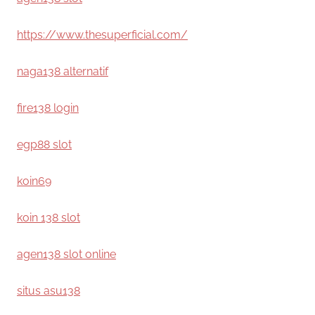
https://www.thesuperficial.com/
naga138 alternatif
fire138 login
egp88 slot
koin69
koin 138 slot
agen138 slot online
situs asu138