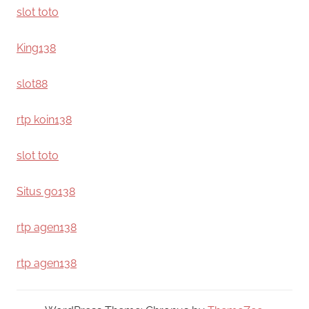
slot toto
King138
slot88
rtp koin138
slot toto
Situs go138
rtp agen138
rtp agen138