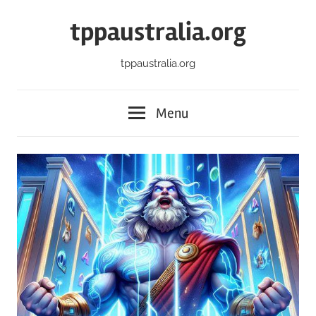
Skip
tppaustralia.org
to
content
tppaustralia.org
Menu