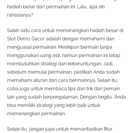
hadiah besar dari permainan ini. Lalu, apa sih
rahasianya?
Salah satu cara untuk memenangkan hadiah besar di
Slot Demo Gacor adalah dengan memahami dan
menguasai permainan. Meskipun bermain tanpa
menggunakan uang asli, namun permainan ini tetap
membutuhkan strategi dan keberuntungan. Jadi,
sebelum memulai permainan, pastikan Anda sudah
memahami aturan dan cara bermainnya. Selain itu,
coba juga untuk membaca tips dan trik dari pemain
lain yang sudah berpengalaman. Dengan begitu, Anda
bisa memiliki strategi yang lebih baik untuk
memenangkan permainan.
Selain itu, jangan lupa untuk memanfaatkan fitur