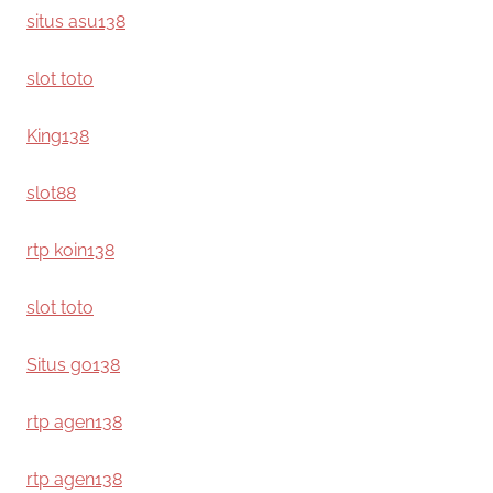
situs asu138
slot toto
King138
slot88
rtp koin138
slot toto
Situs go138
rtp agen138
rtp agen138