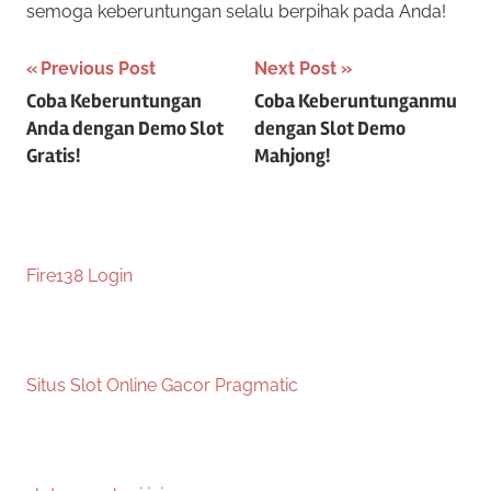
semoga keberuntungan selalu berpihak pada Anda!
Navigasi
Previous Post
Next Post
Coba Keberuntungan
Coba Keberuntunganmu
pos
Anda dengan Demo Slot
dengan Slot Demo
Gratis!
Mahjong!
Fire138 Login
Situs Slot Online Gacor Pragmatic