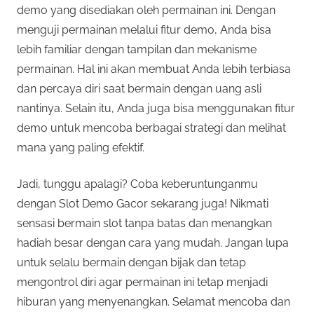
demo yang disediakan oleh permainan ini. Dengan
menguji permainan melalui fitur demo, Anda bisa
lebih familiar dengan tampilan dan mekanisme
permainan. Hal ini akan membuat Anda lebih terbiasa
dan percaya diri saat bermain dengan uang asli
nantinya. Selain itu, Anda juga bisa menggunakan fitur
demo untuk mencoba berbagai strategi dan melihat
mana yang paling efektif.
Jadi, tunggu apalagi? Coba keberuntunganmu
dengan Slot Demo Gacor sekarang juga! Nikmati
sensasi bermain slot tanpa batas dan menangkan
hadiah besar dengan cara yang mudah. Jangan lupa
untuk selalu bermain dengan bijak dan tetap
mengontrol diri agar permainan ini tetap menjadi
hiburan yang menyenangkan. Selamat mencoba dan