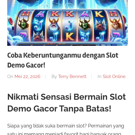
Coba Keberuntunganmu dengan Slot
Demo Gacor!
On
Mei 22, 2026
By
Terry Bennett
In
Slot Online
Nikmati Sensasi Bermain Slot
Demo Gacor Tanpa Batas!
Siapa yang tidak suka bermain slot? Permainan yang
satu ini memang menjadi favorit bagi banyak orang