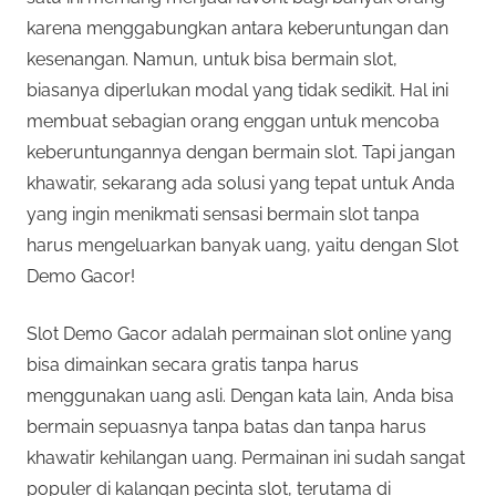
karena menggabungkan antara keberuntungan dan
kesenangan. Namun, untuk bisa bermain slot,
biasanya diperlukan modal yang tidak sedikit. Hal ini
membuat sebagian orang enggan untuk mencoba
keberuntungannya dengan bermain slot. Tapi jangan
khawatir, sekarang ada solusi yang tepat untuk Anda
yang ingin menikmati sensasi bermain slot tanpa
harus mengeluarkan banyak uang, yaitu dengan Slot
Demo Gacor!
Slot Demo Gacor adalah permainan slot online yang
bisa dimainkan secara gratis tanpa harus
menggunakan uang asli. Dengan kata lain, Anda bisa
bermain sepuasnya tanpa batas dan tanpa harus
khawatir kehilangan uang. Permainan ini sudah sangat
populer di kalangan pecinta slot, terutama di