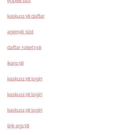
egp88 slot
kaskus138 daftar
agen96 slot
daftar roket338
ikan138
kaskus138 login
kaskus138 login
kaskus138 login
link pg138