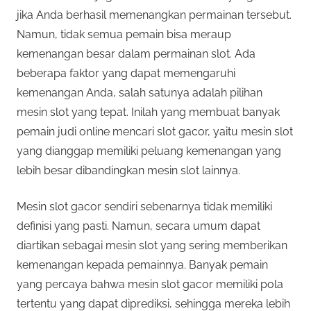
jika Anda berhasil memenangkan permainan tersebut.
Namun, tidak semua pemain bisa meraup
kemenangan besar dalam permainan slot. Ada
beberapa faktor yang dapat memengaruhi
kemenangan Anda, salah satunya adalah pilihan
mesin slot yang tepat. Inilah yang membuat banyak
pemain judi online mencari slot gacor, yaitu mesin slot
yang dianggap memiliki peluang kemenangan yang
lebih besar dibandingkan mesin slot lainnya.
Mesin slot gacor sendiri sebenarnya tidak memiliki
definisi yang pasti. Namun, secara umum dapat
diartikan sebagai mesin slot yang sering memberikan
kemenangan kepada pemainnya. Banyak pemain
yang percaya bahwa mesin slot gacor memiliki pola
tertentu yang dapat diprediksi, sehingga mereka lebih