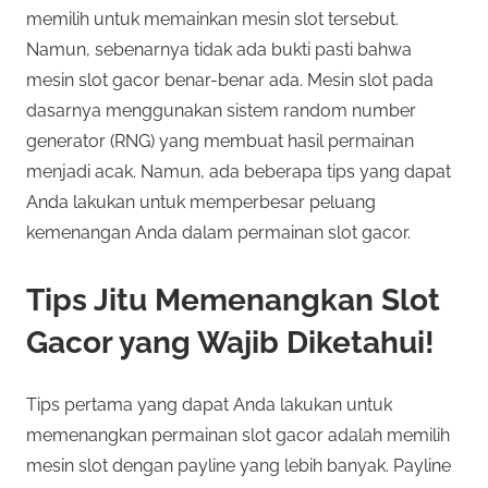
memilih untuk memainkan mesin slot tersebut.
Namun, sebenarnya tidak ada bukti pasti bahwa
mesin slot gacor benar-benar ada. Mesin slot pada
dasarnya menggunakan sistem random number
generator (RNG) yang membuat hasil permainan
menjadi acak. Namun, ada beberapa tips yang dapat
Anda lakukan untuk memperbesar peluang
kemenangan Anda dalam permainan slot gacor.
Tips Jitu Memenangkan Slot
Gacor yang Wajib Diketahui!
Tips pertama yang dapat Anda lakukan untuk
memenangkan permainan slot gacor adalah memilih
mesin slot dengan payline yang lebih banyak. Payline