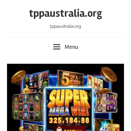
Skip
tppaustralia.org
to
content
tppaustralia.org
Menu