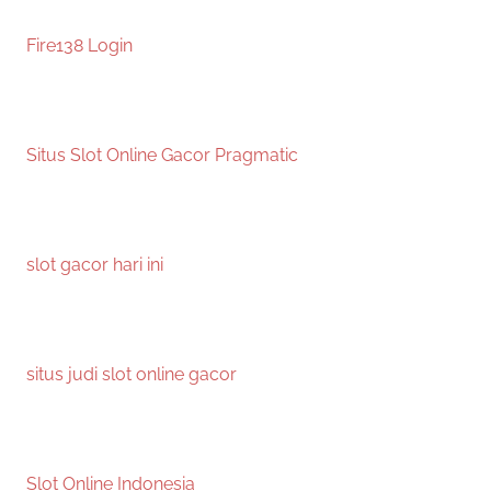
Fire138 Login
Situs Slot Online Gacor Pragmatic
slot gacor hari ini
situs judi slot online gacor
Slot Online Indonesia