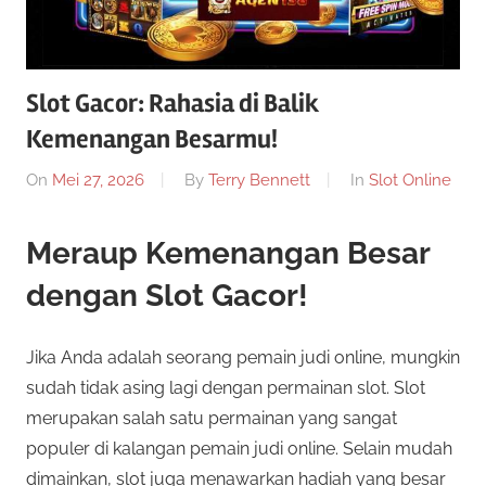
Slot Gacor: Rahasia di Balik
Kemenangan Besarmu!
On
Mei 27, 2026
By
Terry Bennett
In
Slot Online
Meraup Kemenangan Besar
dengan Slot Gacor!
Jika Anda adalah seorang pemain judi online, mungkin
sudah tidak asing lagi dengan permainan slot. Slot
merupakan salah satu permainan yang sangat
populer di kalangan pemain judi online. Selain mudah
dimainkan, slot juga menawarkan hadiah yang besar