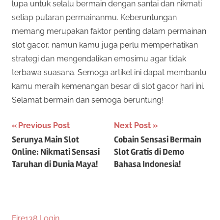
lupa untuk selalu bermain dengan santai dan nikmati
setiap putaran permainanmu. Keberuntungan
memang merupakan faktor penting dalam permainan
slot gacor, namun kamu juga perlu memperhatikan
strategi dan mengendalikan emosimu agar tidak
terbawa suasana. Semoga artikel ini dapat membantu
kamu meraih kemenangan besar di slot gacor hari ini.
Selamat bermain dan semoga beruntung!
Navigasi
Previous Post
Next Post
Serunya Main Slot
Cobain Sensasi Bermain
pos
Online: Nikmati Sensasi
Slot Gratis di Demo
Taruhan di Dunia Maya!
Bahasa Indonesia!
Fire138 Login