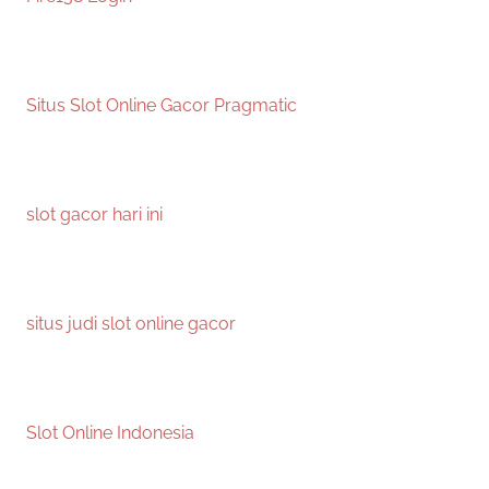
Situs Slot Online Gacor Pragmatic
slot gacor hari ini
situs judi slot online gacor
Slot Online Indonesia