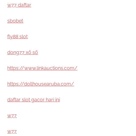
w77 daftar
sbobet
fly88 slot
dong77 xổ số
https://www.linkauctions.com/
https://dollhousearuba.com/
daftar slot gacor hari ini
w77
w77