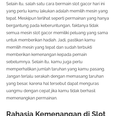
Selain itu, salah satu cara bermain slot gacor hari ini
yang perlu kamu lakukan adalah memilih mesin yang
tepat. Meskipun terlihat seperti permainan yang hanya
bergantung pada keberuntungan, faktanya tidak
semua mesin slot gacor memiliki peluang yang sama
untuk memberikan hadiah. Jadi, pastikan kamu
memilih mesin yang tepat dan sudah terbukti
memberikan kemenangan kepada pemain
sebelumnya. Selain itu, kamu juga perlu
memperhatikan jumlah taruhan yang kamu pasang.
Jangan terlalu serakah dengan memasang taruhan
yang besar, karena hal tersebut dapat menguras
uangmu dengan cepat jika kamu tidak berhasil
memenangkan permainan.
Rahasia Kemenangan di Slot