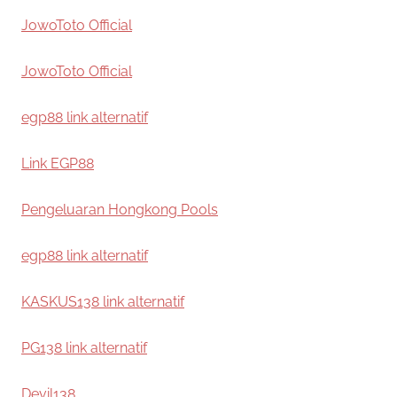
JowoToto Official
JowoToto Official
egp88 link alternatif
Link EGP88
Pengeluaran Hongkong Pools
egp88 link alternatif
KASKUS138 link alternatif
PG138 link alternatif
Devil138