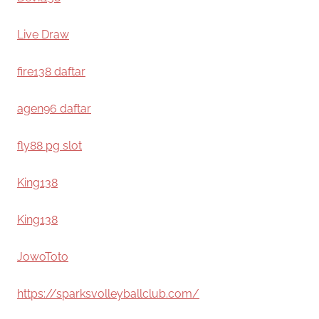
Live Draw
fire138 daftar
agen96 daftar
fly88 pg slot
King138
King138
JowoToto
https://sparksvolleyballclub.com/