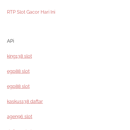
RTP Slot Gacor Hari Ini
APi
king138 slot
egp88 slot
egp88 slot
kaskus138 daftar
agen96 slot