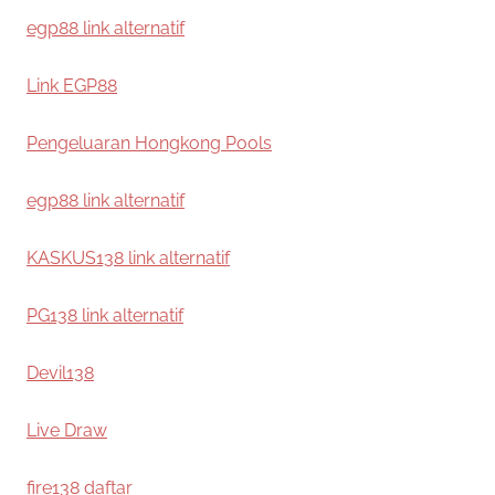
egp88 link alternatif
Link EGP88
Pengeluaran Hongkong Pools
egp88 link alternatif
KASKUS138 link alternatif
PG138 link alternatif
Devil138
Live Draw
fire138 daftar