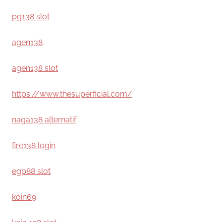
pg138 slot
agen138
agen138 slot
https://www.thesuperficial.com/
naga138 alternatif
fire138 login
egp88 slot
koin69