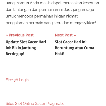
uang, namun Anda masih dapat merasakan keseruan
dan tantangan dari permainan ini. Jadi, jangan ragu
untuk mencoba permainan ini dan nikmati
pengalaman bermain yang seru dan mengasyikkan!
Navigasi
Previous Post
Next Post
Update Slot Gacor Hari
Slot Gacor Hari Ini:
pos
Ini: Bikin Jantung
Beruntung atau Cuma
Berdegup!
Hoki?
Fire138 Login
Situs Slot Online Gacor Pragmatic