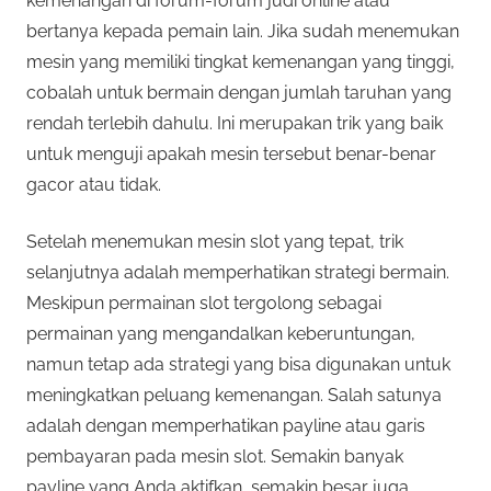
kemenangan di forum-forum judi online atau
bertanya kepada pemain lain. Jika sudah menemukan
mesin yang memiliki tingkat kemenangan yang tinggi,
cobalah untuk bermain dengan jumlah taruhan yang
rendah terlebih dahulu. Ini merupakan trik yang baik
untuk menguji apakah mesin tersebut benar-benar
gacor atau tidak.
Setelah menemukan mesin slot yang tepat, trik
selanjutnya adalah memperhatikan strategi bermain.
Meskipun permainan slot tergolong sebagai
permainan yang mengandalkan keberuntungan,
namun tetap ada strategi yang bisa digunakan untuk
meningkatkan peluang kemenangan. Salah satunya
adalah dengan memperhatikan payline atau garis
pembayaran pada mesin slot. Semakin banyak
payline yang Anda aktifkan, semakin besar juga