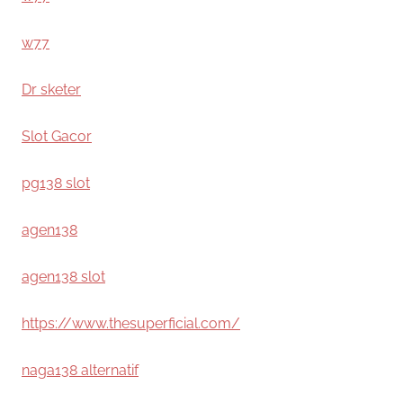
w77
Dr sketer
Slot Gacor
pg138 slot
agen138
agen138 slot
https://www.thesuperficial.com/
naga138 alternatif