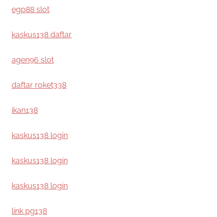
egp88 slot
kaskus138 daftar
agen96 slot
daftar roket338
ikan138
kaskus138 login
kaskus138 login
kaskus138 login
link pg138