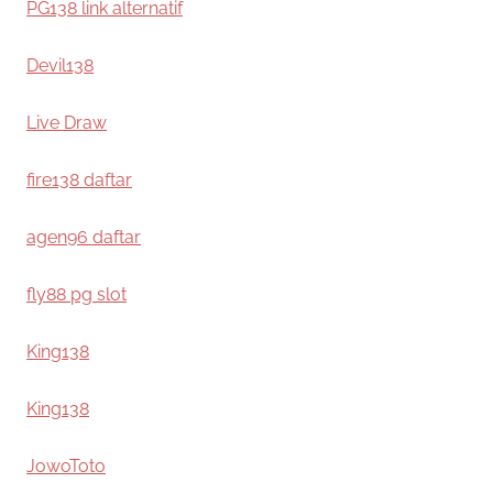
PG138 link alternatif
Devil138
Live Draw
fire138 daftar
agen96 daftar
fly88 pg slot
King138
King138
JowoToto