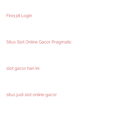
Fire138 Login
Situs Slot Online Gacor Pragmatic
slot gacor hari ini
situs judi slot online gacor