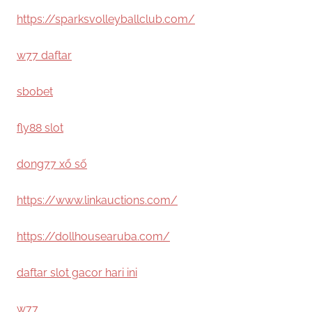
https://sparksvolleyballclub.com/
w77 daftar
sbobet
fly88 slot
dong77 xổ số
https://www.linkauctions.com/
https://dollhousearuba.com/
daftar slot gacor hari ini
w77