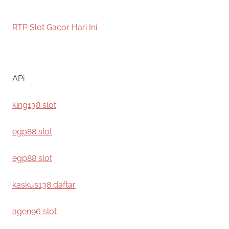
RTP Slot Gacor Hari Ini
APi
king138 slot
egp88 slot
egp88 slot
kaskus138 daftar
agen96 slot