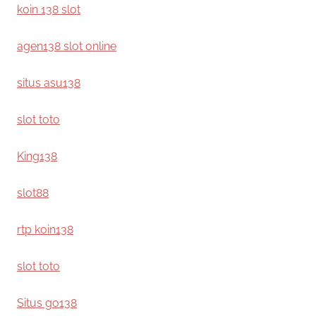
koin 138 slot
agen138 slot online
situs asu138
slot toto
King138
slot88
rtp koin138
slot toto
Situs go138