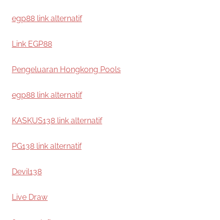
egp88 link alternatif
Link EGP88
Pengeluaran Hongkong Pools
egp88 link alternatif
KASKUS138 link alternatif
PG138 link alternatif
Devil138
Live Draw