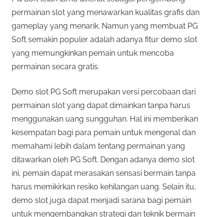
permainan slot yang menawarkan kualitas grafis dan
gameplay yang menarik. Namun yang membuat PG
Soft semakin populer adalah adanya fitur demo slot
yang memungkinkan pemain untuk mencoba
permainan secara gratis.
Demo slot PG Soft merupakan versi percobaan dari
permainan slot yang dapat dimainkan tanpa harus
menggunakan uang sungguhan. Hal ini memberikan
kesempatan bagi para pemain untuk mengenal dan
memahami lebih dalam tentang permainan yang
ditawarkan oleh PG Soft. Dengan adanya demo slot
ini, pemain dapat merasakan sensasi bermain tanpa
harus memikirkan resiko kehilangan uang. Selain itu,
demo slot juga dapat menjadi sarana bagi pemain
untuk mengembangkan strategi dan teknik bermain