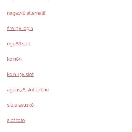
naga138 alternatif
fire138 login
egp88 slot
koin69
koin 138 slot
agen138 slot online
situs asu138
slot toto