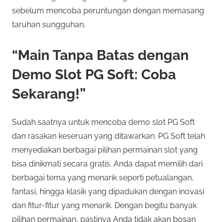
sebelum mencoba peruntungan dengan memasang
taruhan sungguhan.
“Main Tanpa Batas dengan
Demo Slot PG Soft: Coba
Sekarang!”
Sudah saatnya untuk mencoba demo slot PG Soft
dan rasakan keseruan yang ditawarkan. PG Soft telah
menyediakan berbagai pilihan permainan slot yang
bisa dinikmati secara gratis. Anda dapat memilih dari
berbagai tema yang menarik seperti petualangan,
fantasi, hingga klasik yang dipadukan dengan inovasi
dan fitur-fitur yang menarik. Dengan begitu banyak
pilihan permainan, pastinya Anda tidak akan bosan