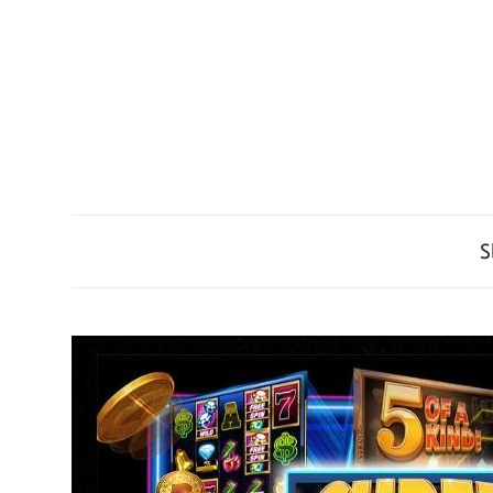
Skip
to
content
S