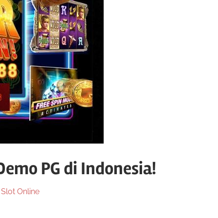
Demo PG di Indonesia!
n
Slot Online