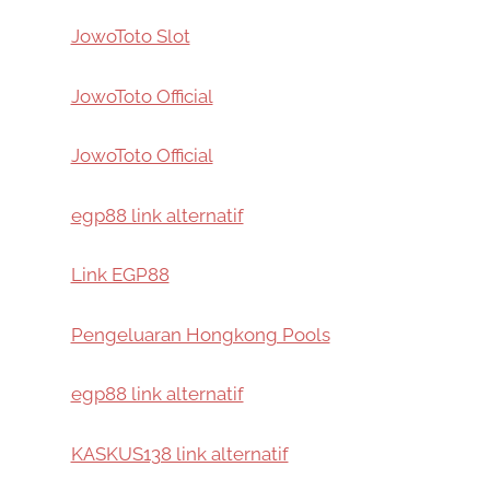
JowoToto Slot
JowoToto Official
JowoToto Official
egp88 link alternatif
Link EGP88
Pengeluaran Hongkong Pools
egp88 link alternatif
KASKUS138 link alternatif