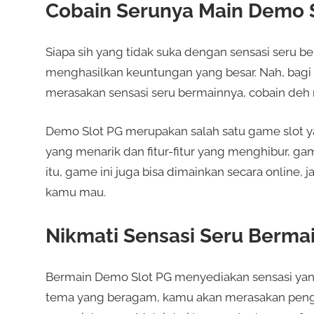
Cobain Serunya Main Demo Sl
Siapa sih yang tidak suka dengan sensasi seru b
menghasilkan keuntungan yang besar. Nah, bagi
merasakan sensasi seru bermainnya, cobain deh 
Demo Slot PG merupakan salah satu game slot ya
yang menarik dan fitur-fitur yang menghibur, gam
itu, game ini juga bisa dimainkan secara onlin
kamu mau.
Nikmati Sensasi Seru Bermai
Bermain Demo Slot PG menyediakan sensasi yan
tema yang beragam, kamu akan merasakan peng