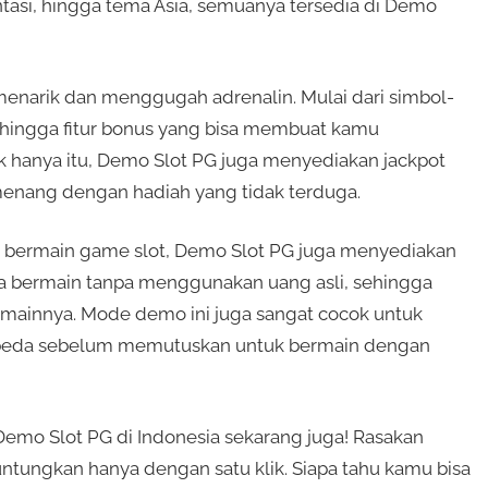
tasi, hingga tema Asia, semuanya tersedia di Demo
 menarik dan menggugah adrenalin. Mulai dari simbol-
hingga fitur bonus yang bisa membuat kamu
 hanya itu, Demo Slot PG juga menyediakan jackpot
enang dengan hadiah yang tidak terduga.
a bermain game slot, Demo Slot PG juga menyediakan
 bermain tanpa menggunakan uang asli, sehingga
rmainnya. Mode demo ini juga sangat cocok untuk
beda sebelum memutuskan untuk bermain dengan
 Demo Slot PG di Indonesia sekarang juga! Rasakan
tungkan hanya dengan satu klik. Siapa tahu kamu bisa