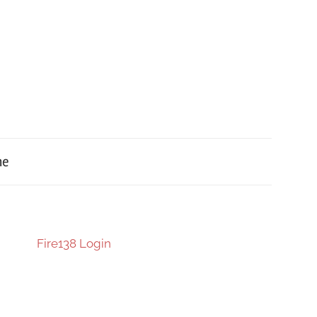
ne
Fire138 Login