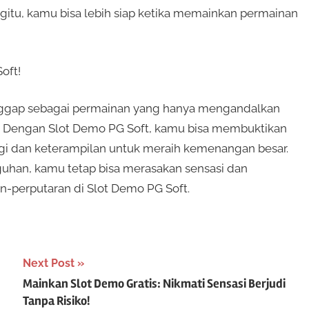
tu, kamu bisa lebih siap ketika memainkan permainan
oft!
anggap sebagai permainan yang hanya mengandalkan
ar. Dengan Slot Demo PG Soft, kamu bisa membuktikan
i dan keterampilan untuk meraih kemenangan besar.
guhan, kamu tetap bisa merasakan sensasi dan
-perputaran di Slot Demo PG Soft.
Next Post
Mainkan Slot Demo Gratis: Nikmati Sensasi Berjudi
Tanpa Risiko!