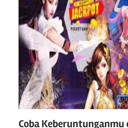
Coba Keberuntunganmu d