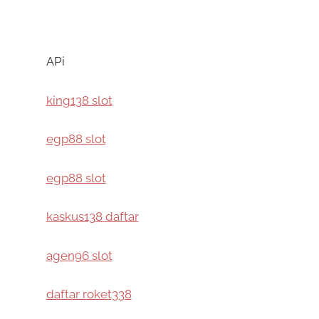
APi
king138 slot
egp88 slot
egp88 slot
kaskus138 daftar
agen96 slot
daftar roket338