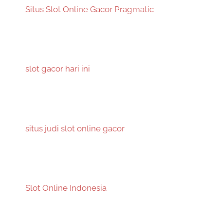
Situs Slot Online Gacor Pragmatic
slot gacor hari ini
situs judi slot online gacor
Slot Online Indonesia