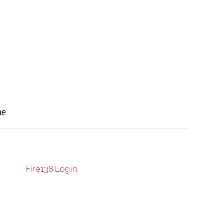
ne
Fire138 Login