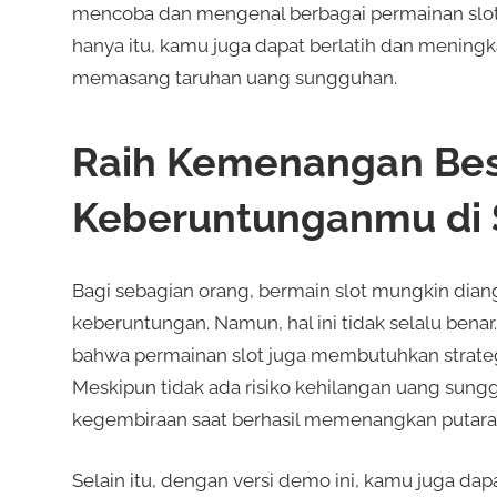
mencoba dan mengenal berbagai permainan slot 
hanya itu, kamu juga dapat berlatih dan mening
memasang taruhan uang sungguhan.
Raih Kemenangan Be
Keberuntunganmu di S
Bagi sebagian orang, bermain slot mungkin di
keberuntungan. Namun, hal ini tidak selalu ben
bahwa permainan slot juga membutuhkan strateg
Meskipun tidak ada risiko kehilangan uang sung
kegembiraan saat berhasil memenangkan putaran
Selain itu, dengan versi demo ini, kamu juga d